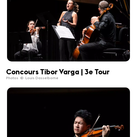
Concours Tibor Varga | 3e Tour
Photos © Louis Dasselborne