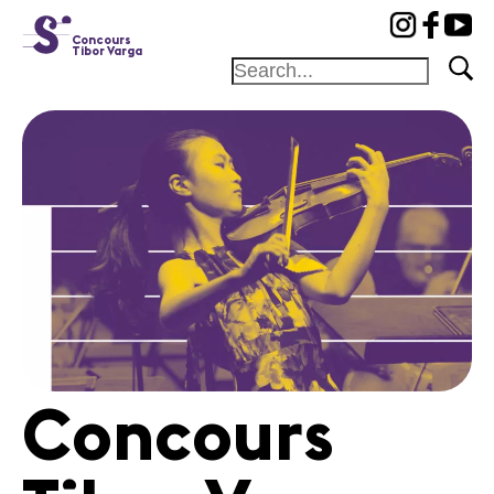
cat-conc
Concours
Tibor Varga
Fondation
Festival
Académie
Concours
Amis et
Mécènes
Médiation
Home
Concours
Jury
Programme
Concerts