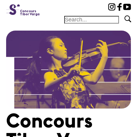
cat-conc
Concours
Tibor Varga
Fondation
Festival
Académie
Concours
Amis et
Mécènes
Médiation
Home
Concours
Jury
Programme
Concerts