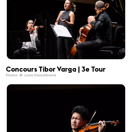
Concours Tibor Varga | 3e Tour
Photos © Louis Dasselborne