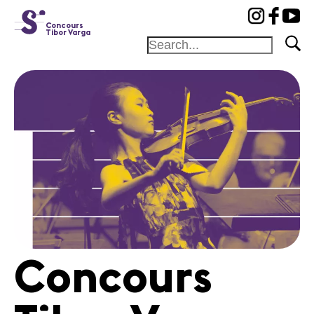
cat-conc
Concours
Tibor Varga
Fondation
Festival
Académie
Concours
Amis et
Mécènes
Médiation
Home
Concours
Jury
Programme
Concerts