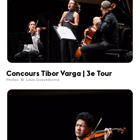
Concours Tibor Varga | 3e Tour
Photos © Louis Dasselborne