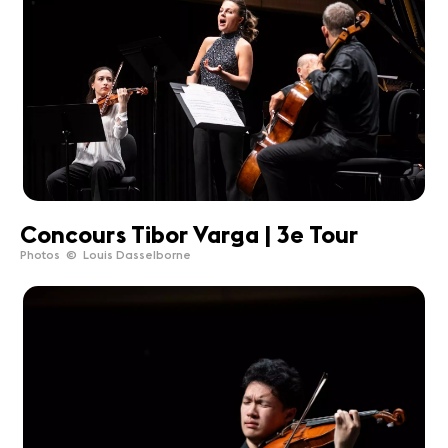
Concours Tibor Varga | 3e Tour
Photos © Louis Dasselborne