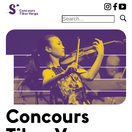
cat-conc
Concours
Tibor Varga
Fondation
Festival
Académie
Concours
Amis et
Mécènes
Médiation
Home
Concours
Jury
Programme
Concerts