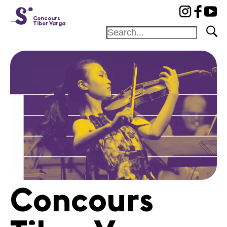
cat-conc
Concours
Tibor Varga
Fondation
Festival
Académie
Concours
Amis et
Mécènes
Médiation
Home
Concours
Jury
Programme
Concerts