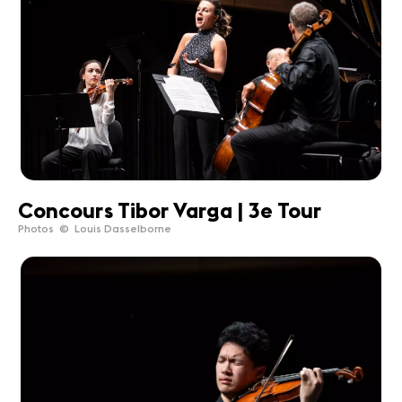
Concours Tibor Varga | 3e Tour
Photos © Louis Dasselborne