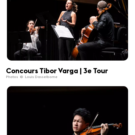
Concours Tibor Varga | 3e Tour
Photos © Louis Dasselborne