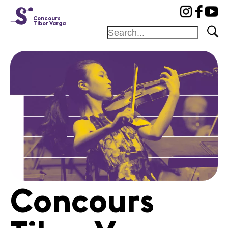
cat-conc
Concours
Tibor Varga
Fondation
Festival
Académie
Concours
Amis et
Mécènes
Médiation
Home
Concours
Jury
Programme
Concerts