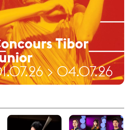
oncours Tibor
unior
1.07.26 > 04.07.26