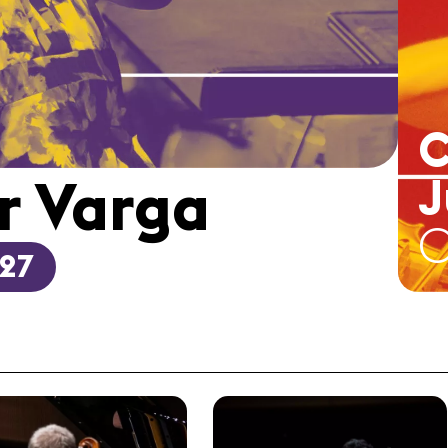
C
J
r Varga
0
027