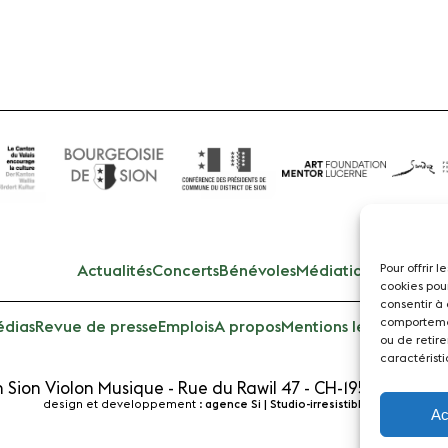
Pour offrir 
Actualités
Concerts
Bénévoles
Médiation
cookies pou
consentir à
comportemen
dias
Revue de presse
Emplois
A propos
Mentions légales
Cont
ou de retire
caractéristi
 Sion Violon Musique - Rue du Rawil 47 - CH-1950 Sion - S
design et developpement :
agence Si | Studio-irresistible - Paris
Ac