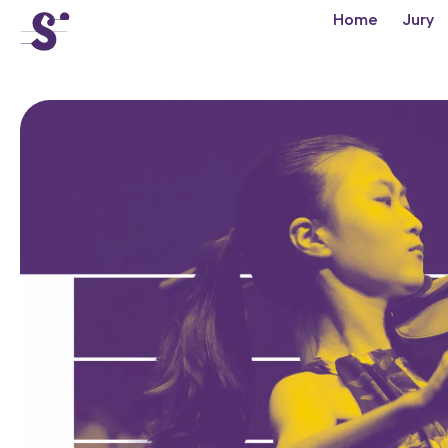
cat-conc
Home
Jury
Concours
Tibor Varga
Actualités
Concerts
Bénévoles
Médiation