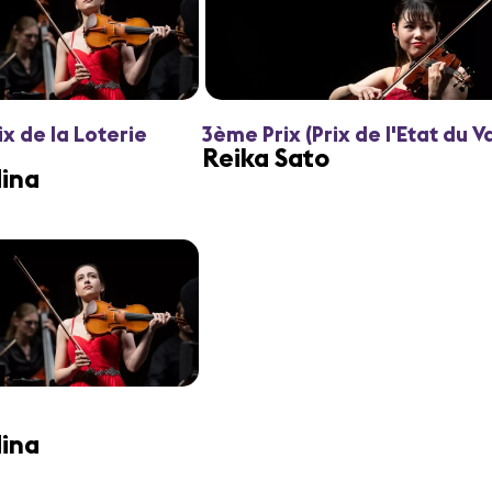
ix de la Loterie
3ème Prix (Prix de l'Etat du Va
Reika Sato
ina
ina