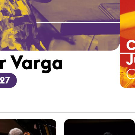
C
J
r Varga
0
027