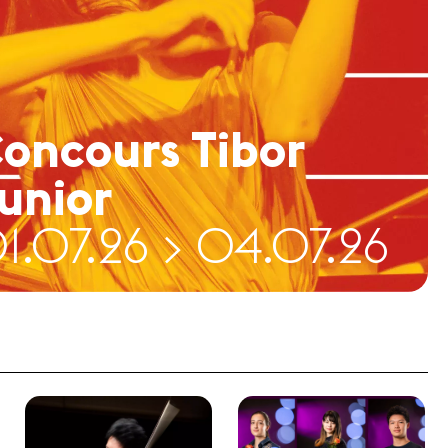
oncours Tibor
unior
1.07.26 > 04.07.26