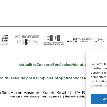
Pour offrir 
Actualités
Concerts
Bénévoles
Médiation
cookies pou
consentir à
comportemen
dias
Revue de presse
Emplois
A propos
Mentions légales
Cont
ou de retire
caractéristi
 Sion Violon Musique - Rue du Rawil 47 - CH-1950 Sion - S
design et developpement :
agence Si | Studio-irresistible - Paris
Ac