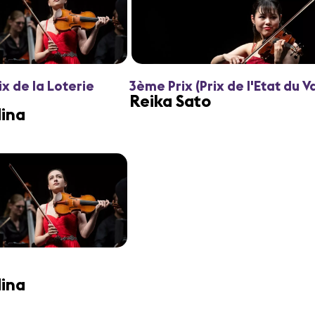
ix de la Loterie
3ème Prix (Prix de l'Etat du Va
Reika Sato
ina
ina