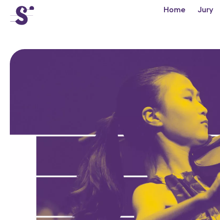
cat-conc
Home
Jury
Concours
Tibor Varga
Actualités
Concerts
Bénévoles
Médiation