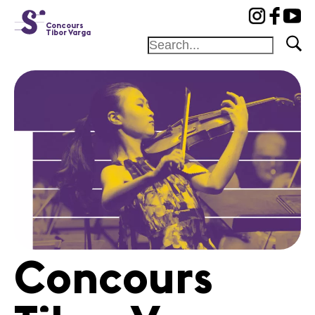
cat-conc
Concours
Tibor Varga
Fondation
Festival
Académie
Concours
Amis et
Mécènes
Médiation
Home
Concours
Jury
Programme
Concerts