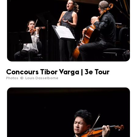
Concours Tibor Varga | 3e Tour
Photos © Louis Dasselborne