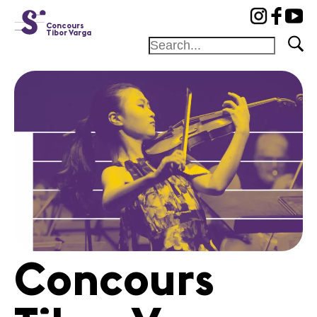
cat-conc
Concours
Tibor Varga
Fondation
Festival
Académie
Concours
Amis et
Mécènes
Médiation
Home
Concours
Jury
Programme
Concerts