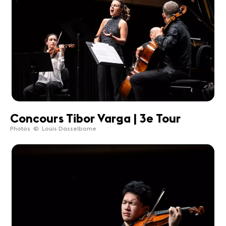
Concours Tibor Varga | 3e Tour
Photos © Louis Dasselborne