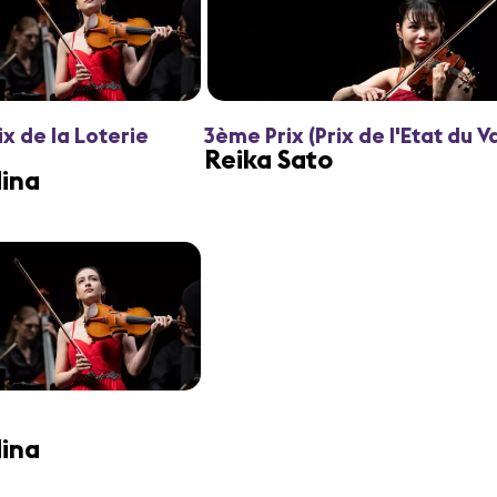
ix de la Loterie
3ème Prix (Prix de l'Etat du Va
Reika Sato
ina
ina