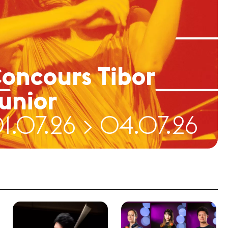
oncours Tibor
unior
1.07.26 > 04.07.26