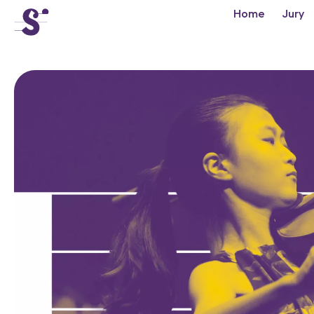
cat-conc
Home
Jury
Concours
Tibor Varga
Actualités
Concerts
Bénévoles
Médiation