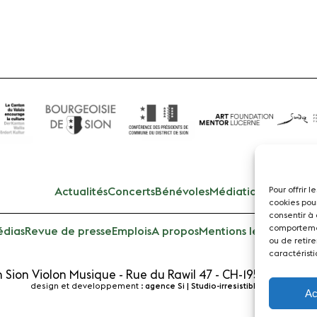
Pour offrir 
Actualités
Concerts
Bénévoles
Médiation
cookies pou
consentir à
comportemen
dias
Revue de presse
Emplois
A propos
Mentions légales
Cont
ou de retire
caractéristi
 Sion Violon Musique - Rue du Rawil 47 - CH-1950 Sion - S
design et developpement :
agence Si | Studio-irresistible - Paris
Ac