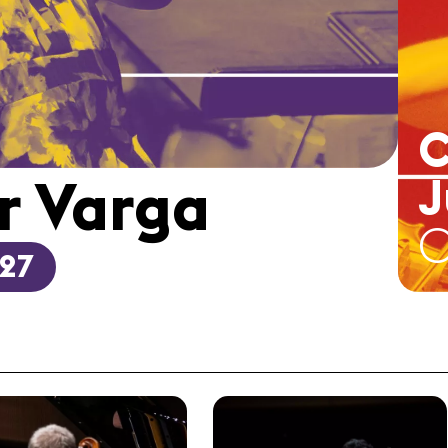
C
J
r Varga
0
027