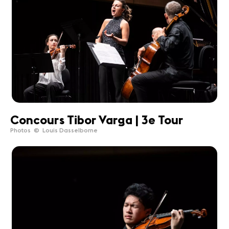
Concours Tibor Varga | 3e Tour
Photos © Louis Dasselborne