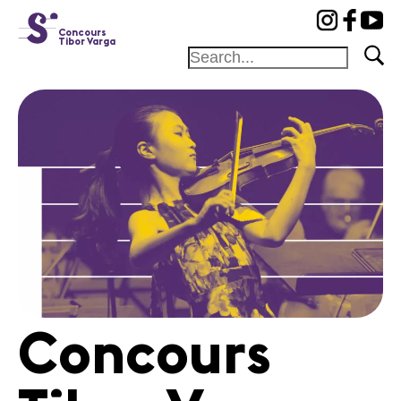
cat-conc
Concours
Tibor Varga
Fondation
Festival
Académie
Concours
Amis et
Mécènes
Médiation
Home
Concours
Jury
Programme
Concerts