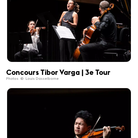
Concours Tibor Varga | 3e Tour
Photos © Louis Dasselborne