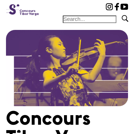
cat-conc
Concours
Tibor Varga
Fondation
Festival
Académie
Concours
Amis et
Mécènes
Médiation
Home
Concours
Jury
Programme
Concerts