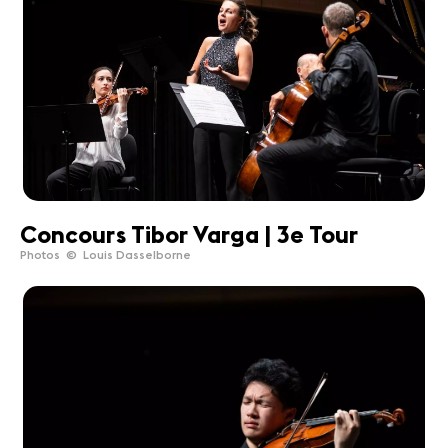
Concours Tibor Varga | 3e Tour
Photos © Louis Dasselborne