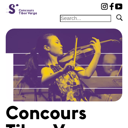
cat-conc
Concours
Tibor Varga
Fondation
Festival
Académie
Concours
Amis et
Mécènes
Médiation
Home
Concours
Jury
Programme
Concerts