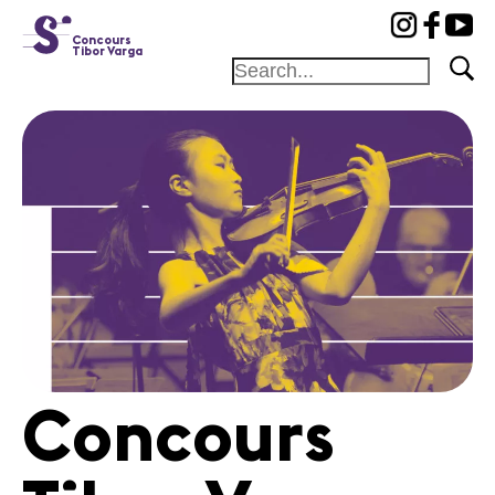
cat-conc
Concours
Tibor Varga
Fondation
Festival
Académie
Concours
Amis et
Mécènes
Médiation
Home
Concours
Jury
Programme
Concerts