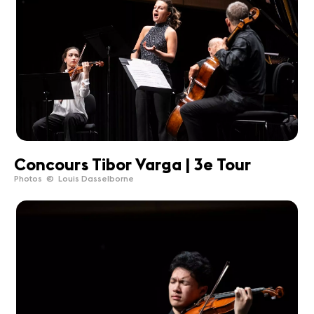
Concours Tibor Varga | 3e Tour
Photos © Louis Dasselborne