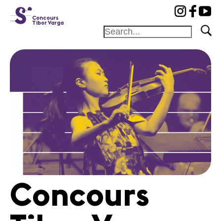
cat-conc
Concours
Tibor Varga
Fondation
Festival
Académie
Concours
Amis et
Mécènes
Médiation
Home
Concours
Jury
Programme
Concerts