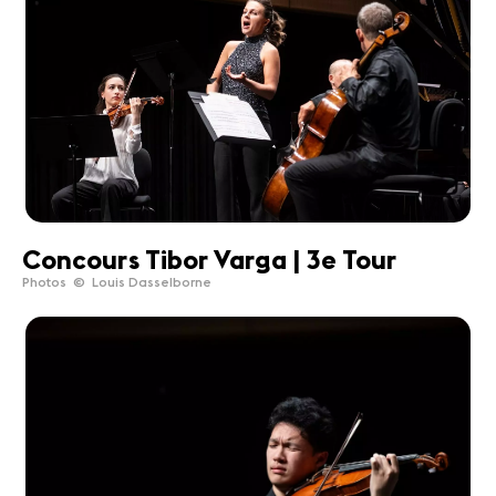
Concours Tibor Varga | 3e Tour
Photos © Louis Dasselborne