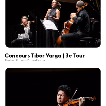
Concours Tibor Varga | 3e Tour
Photos © Louis Dasselborne