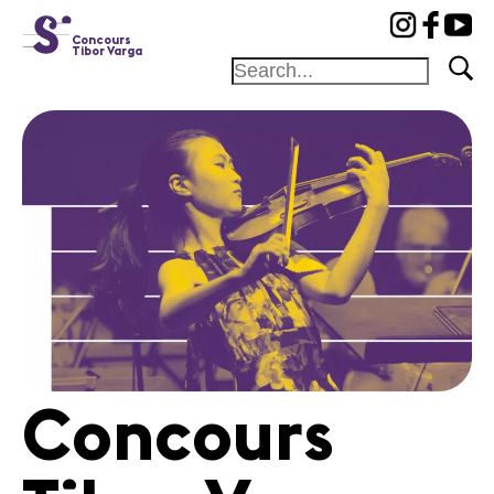
cat-conc
Concours
Tibor Varga
Fondation
Festival
Académie
Concours
Amis et
Mécènes
Médiation
Home
Concours
Jury
Programme
Concerts